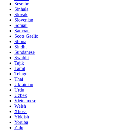
Sesotho
Sinhala
Slovak
Slovenian
Somali
Samoan
Scots Gaelic
Shona
Sindhi
Sundanese
Swahili
Tajik
Tamil
Telugu
Thai
Ukrainian
Urdu
Uzbek
Vietnamese
Welsh
Xhosa
Yiddish
Yoruba
Zulu