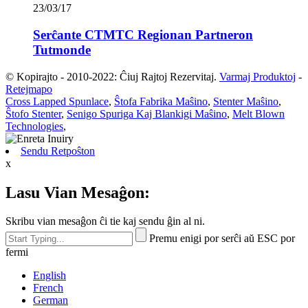
23/03/17
Serĉante CTMTC Regionan Partneron
Tutmonde
© Kopirajto - 2010-2022: Ĉiuj Rajtoj Rezervitaj.
Varmaj Produktoj
-
Retejmapo
Cross Lapped Spunlace
,
Ŝtofa Fabrika Maŝino
,
Stenter Maŝino
,
Ŝtofo Stenter
,
Senigo Spuriga Kaj Blankigi Maŝino
,
Melt Blown
Technologies
,
Sendu Retpoŝton
x
Lasu Vian Mesaĝon:
Skribu vian mesaĝon ĉi tie kaj sendu ĝin al ni.
Premu enigi por serĉi aŭ ESC por
fermi
English
French
German