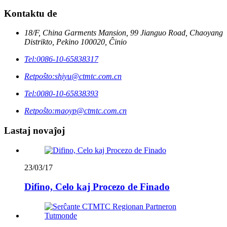
Kontaktu de
18/F, China Garments Mansion, 99 Jianguo Road, Chaoyang
Distrikto, Pekino 100020, Ĉinio
Tel:
0086-10-65838317
Retpoŝto:
shiyu@ctmtc.com.cn
Tel:
0080-10-65838393
Retpoŝto:
maoyp@ctmtc.com.cn
Lastaj novaĵoj
23/03/17
Difino, Celo kaj Procezo de Finado