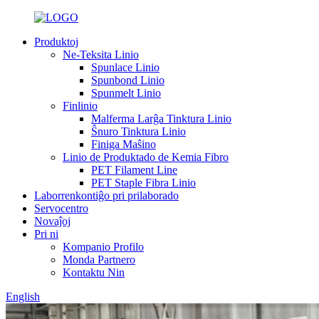
Produktoj
Ne-Teksita Linio
Spunlace Linio
Spunbond Linio
Spunmelt Linio
Finlinio
Malferma Larĝa Tinktura Linio
Ŝnuro Tinktura Linio
Finiga Maŝino
Linio de Produktado de Kemia Fibro
PET Filament Line
PET Staple Fibra Linio
Laborrenkontiĝo pri prilaborado
Servocentro
Novaĵoj
Pri ni
Kompanio Profilo
Monda Partnero
Kontaktu Nin
English