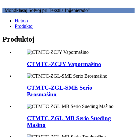
"Mondklasaj Solvoj pri Tekstila Inĝenierado"
Hejmo
Produktoj
Produktoj
CTMTC-ZCJY Vapormaŝino
CTMTC-ZGL-SME Serio
Brosmaŝino
CTMTC-ZGL-MB Serio Sueding
Maŝino