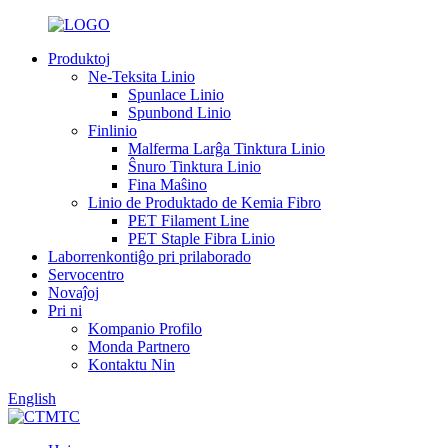
Produktoj
Ne-Teksita Linio
Spunlace Linio
Spunbond Linio
Finlinio
Malferma Larĝa Tinktura Linio
Ŝnuro Tinktura Linio
Fina Maŝino
Linio de Produktado de Kemia Fibro
PET Filament Line
PET Staple Fibra Linio
Laborrenkontiĝo pri prilaborado
Servocentro
Novaĵoj
Pri ni
Kompanio Profilo
Monda Partnero
Kontaktu Nin
English