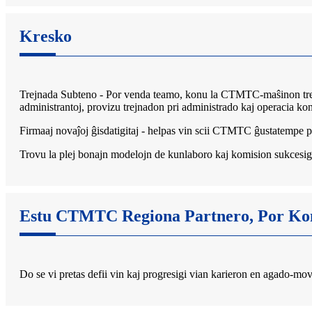
Kresko
Trejnada Subteno - Por venda teamo, konu la CTMTC-maŝinon tre bon
administrantoj, provizu trejnadon pri administrado kaj operacia ko
Firmaaj novaĵoj ĝisdatigitaj - helpas vin scii CTMTC ĝustatempe p
Trovu la plej bonajn modelojn de kunlaboro kaj komision sukcesi
Estu CTMTC Regiona Partnero, Por Kons
Do se vi pretas defii vin kaj progresigi vian karieron en agado-mov