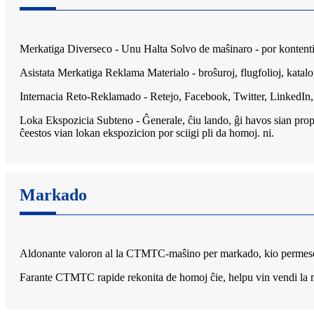
Merkatiga Diverseco - Unu Halta Solvo de maŝinaro - por kontent
Asistata Merkatiga Reklama Materialo - broŝuroj, flugfolioj, katal
Internacia Reto-Reklamado - Retejo, Facebook, Twitter, LinkedIn, 
Loka Ekspozicia Subteno - Ĝenerale, ĉiu lando, ĝi havos sian prop
ĉeestos vian lokan ekspozicion por sciigi pli da homoj. ni.
Markado
Aldonante valoron al la CTMTC-maŝino per markado, kio permesos
Farante CTMTC rapide rekonita de homoj ĉie, helpu vin vendi la ma