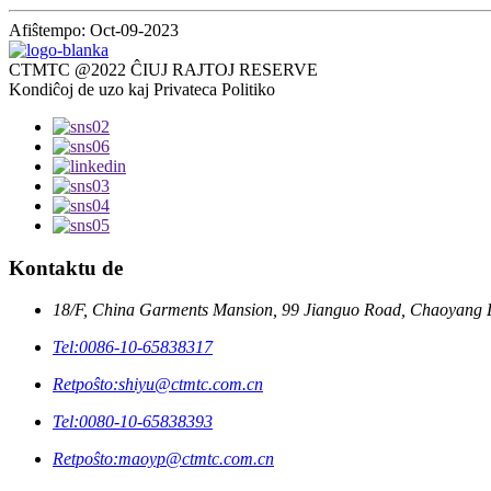
Afiŝtempo: Oct-09-2023
CTMTC @2022 ĈIUJ RAJTOJ RESERVE
Kondiĉoj de uzo kaj Privateca Politiko
Kontaktu de
18/F, China Garments Mansion, 99 Jianguo Road, Chaoyang Di
Tel:
0086-10-65838317
Retpoŝto:
shiyu@ctmtc.com.cn
Tel:
0080-10-65838393
Retpoŝto:
maoyp@ctmtc.com.cn