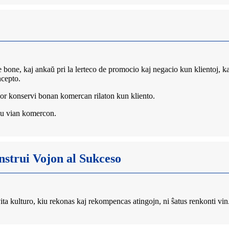
e, kaj ankaŭ pri la lerteco de promocio kaj negacio kun klientoj, kaj 
ncepto.
or konservi bonan komercan rilaton kun kliento.
gu vian komercon.
trui Vojon al Sukceso
ita kulturo, kiu rekonas kaj rekompencas atingojn, ni ŝatus renkonti vin