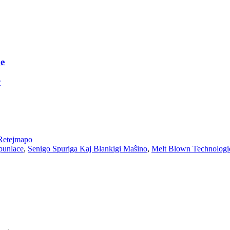
e
Retejmapo
punlace
,
Senigo Spuriga Kaj Blankigi Maŝino
,
Melt Blown Technologi