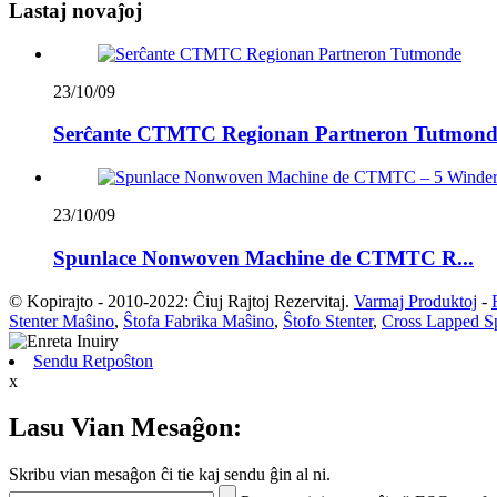
Lastaj novaĵoj
23/10/09
Serĉante CTMTC Regionan Partneron Tutmond
23/10/09
Spunlace Nonwoven Machine de CTMTC R...
© Kopirajto - 2010-2022: Ĉiuj Rajtoj Rezervitaj.
Varmaj Produktoj
-
Stenter Maŝino
,
Ŝtofa Fabrika Maŝino
,
Ŝtofo Stenter
,
Cross Lapped S
Sendu Retpoŝton
x
Lasu Vian Mesaĝon:
Skribu vian mesaĝon ĉi tie kaj sendu ĝin al ni.