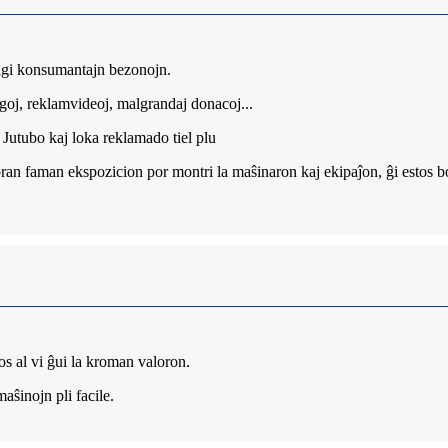
igi konsumantajn bezonojn.
ogoj, reklamvideoj, malgrandaj donacoj...
Jutubo kaj loka reklamado tiel plu
ran faman ekspozicion por montri la maŝinaron kaj ekipaĵon, ĝi estos bo
 al vi ĝui la kroman valoron.
ŝinojn pli facile.