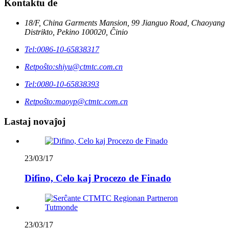
Kontaktu de
18/F, China Garments Mansion, 99 Jianguo Road, Chaoyang
Distrikto, Pekino 100020, Ĉinio
Tel:
0086-10-65838317
Retpoŝto:
shiyu@ctmtc.com.cn
Tel:
0080-10-65838393
Retpoŝto:
maoyp@ctmtc.com.cn
Lastaj novaĵoj
23/03/17
Difino, Celo kaj Procezo de Finado
23/03/17