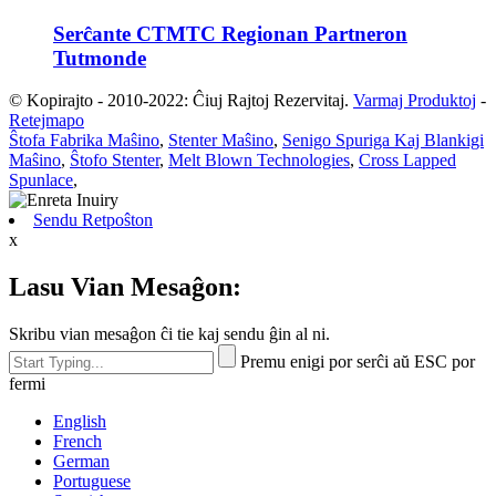
Serĉante CTMTC Regionan Partneron
Tutmonde
© Kopirajto - 2010-2022: Ĉiuj Rajtoj Rezervitaj.
Varmaj Produktoj
-
Retejmapo
Ŝtofa Fabrika Maŝino
,
Stenter Maŝino
,
Senigo Spuriga Kaj Blankigi
Maŝino
,
Ŝtofo Stenter
,
Melt Blown Technologies
,
Cross Lapped
Spunlace
,
Sendu Retpoŝton
x
Lasu Vian Mesaĝon:
Skribu vian mesaĝon ĉi tie kaj sendu ĝin al ni.
Premu enigi por serĉi aŭ ESC por
fermi
English
French
German
Portuguese