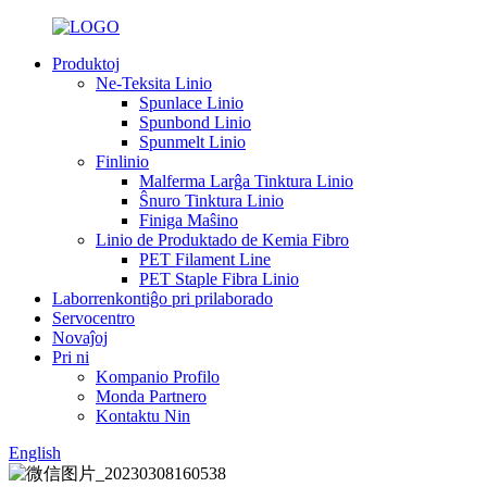
Produktoj
Ne-Teksita Linio
Spunlace Linio
Spunbond Linio
Spunmelt Linio
Finlinio
Malferma Larĝa Tinktura Linio
Ŝnuro Tinktura Linio
Finiga Maŝino
Linio de Produktado de Kemia Fibro
PET Filament Line
PET Staple Fibra Linio
Laborrenkontiĝo pri prilaborado
Servocentro
Novaĵoj
Pri ni
Kompanio Profilo
Monda Partnero
Kontaktu Nin
English