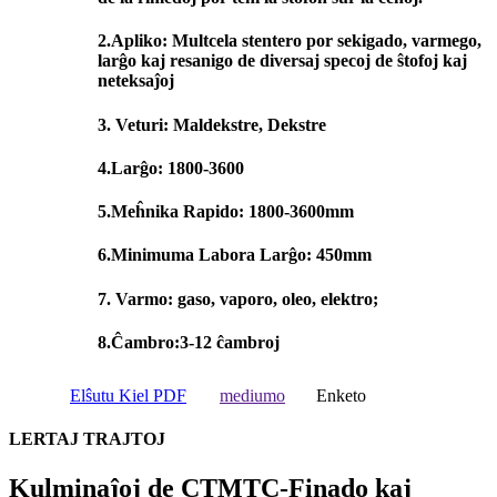
2.Apliko: Multcela stentero por sekigado, varmego,
larĝo kaj resanigo de diversaj specoj de ŝtofoj kaj
neteksaĵoj
3. Veturi: Maldekstre, Dekstre
4.Larĝo: 1800-3600
5.Meĥnika Rapido: 1800-3600mm
6.Minimuma Labora Larĝo: 450mm
7. Varmo: gaso, vaporo, oleo, elektro;
8.Ĉambro:3-12 ĉambroj
Elŝutu Kiel PDF
mediumo
Enketo
LERTAJ TRAJTOJ
Kulminaĵoj de CTMTC-Finado kaj