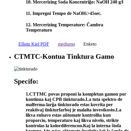
10. Mercerizing Soda Koncentriĝo: NaOH 240 g/l
11. Impregni Tempo de NaOH:>45sec.
12. Mercerizing Temperature: Ĉambra
Temperaturo
Elŝutu Kiel PDF
mediumo
Enketo
CTMTC-Kontua Tinktura Gamo
Specifo:
1.CTTMC povas proponi la kompletan gamon por
kontinua kaj CPB tinkturado.La tuta spektro de
malferma-larĝa tinkturado estas kovrita per
reaktivaj tinkturfarboj je malalta investkosto.La
likva enhavo estas aŭtomate kontrolita kun
proporcio, temperaturo kaj likva nivelo, strikte
kontrolas la kolordiferencon.Kaj la interna ŝtofa
krampo, kiu estas aŭtomate ĝustigita laŭ la ŝanĝo de