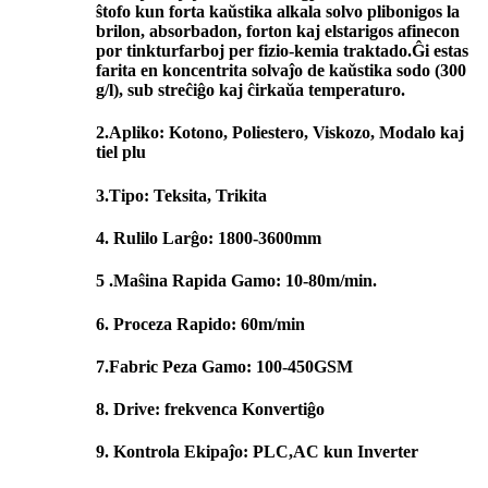
ŝtofo kun forta kaŭstika alkala solvo plibonigos la
brilon, absorbadon, forton kaj elstarigos afinecon
por tinkturfarboj per fizio-kemia traktado.Ĝi estas
farita en koncentrita solvaĵo de kaŭstika sodo (300
g/l), sub streĉiĝo kaj ĉirkaŭa temperaturo.
2.Apliko: Kotono, Poliestero, Viskozo, Modalo kaj
tiel plu
3.Tipo: Teksita, Trikita
4. Rulilo Larĝo: 1800-3600mm
5 .Maŝina Rapida Gamo: 10-80m/min.
6. Proceza Rapido: 60m/min
7.Fabric Peza Gamo: 100-450GSM
8. Drive: frekvenca Konvertiĝo
9. Kontrola Ekipaĵo: PLC,AC kun Inverter