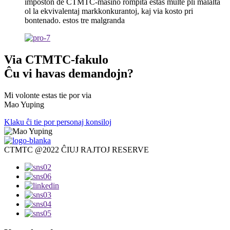
imposton de CTMTC-maŝino rompita estas multe pli malalta
ol la ekvivalentaj markkonkurantoj, kaj via kosto pri
bontenado. estos tre malgranda
Via CTMTC-fakulo
Ĉu vi havas demandojn?
Mi volonte estas tie por via
Mao Yuping
Klaku ĉi tie por personaj konsiloj
CTMTC @2022 ĈIUJ RAJTOJ RESERVE