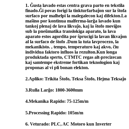
1. Ĝusta lavado estas centra grava parto en tekstila
finado.Ĝi povas forigi la tinkturfarbaĵon sur la ŝtofa
surfaco por malhelpi la malegalecon kaj difekton.La
maŝino por kontinua malferma-larĝa lavado kun
tankoj plenaj de lava likvaĵo, kaj la ŝtofo moviĝos
sub la pneŭmatika translokiga aparato, la lava
aparato estos agordita por ŝprucigi la lavan likvaĵon
al la surfaco de ŝtofo .Dum la tuta lavprocezo, la
mekanikisto. , tempo, temperaturo kaj akvo, ĉiu
individua faktoro influos la rezulton.Kun longa
produktada sperto, CTMTC regas alt-precizecan
kaj samtempe ekstreme fortikan teknologion kaj
proponas al vi pli bonan elekton.
2.Apliko: Trikita Ŝtofo, Teksa Ŝtofo, Hejma Teksaĵo
3.Rulla Larĝo: 1800-3600mm
4.Mekanika Rapido: 75-125m/m
5.Processing Rapido: 105m/m
6. Veturado: PLC, AC Motoro kun Inverter