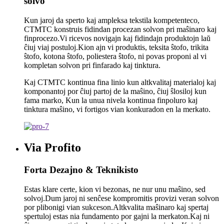
solvo
Kun jaroj da sperto kaj ampleksa tekstila kompetenteco,
CTMTC konstruis fidindan procezan solvon pri maŝinaro kaj
finprocezo.Vi ricevos novigajn kaj fidindajn produktojn laŭ
ĉiuj viaj postuloj.Kion ajn vi produktis, teksita ŝtofo, trikita
ŝtofo, kotona ŝtofo, poliestera ŝtofo, ni povas proponi al vi
kompletan solvon pri finfarado kaj tinktura.
Kaj CTMTC kontinua fina linio kun altkvalitaj materialoj kaj
komponantoj por ĉiuj partoj de la maŝino, ĉiuj ŝlosiloj kun
fama marko, Kun la unua nivela kontinua finpoluro kaj
tinktura maŝino, vi fortigos vian konkuradon en la merkato.
Via Profito
Forta Dezajno & Teknikisto
Estas klare certe, kion vi bezonas, ne nur unu maŝino, sed
solvoj.Dum jaroj ni senĉese kompromitis provizi veran solvon
por plibonigi vian sukceson.Altkvalita maŝinaro kaj spertaj
spertuloj estas nia fundamento por gajni la merkaton.Kaj ni