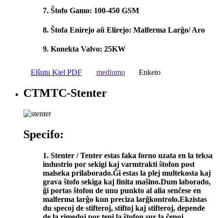
7. Ŝtofo Gamo: 100-450 GSM
8. Ŝtofa Enirejo aŭ Elirejo: Malferma Larĝo/ Aro
9. Konekta Valvo: 25KW
Elŝutu Kiel PDF
mediumo
Enketo
CTMTC-Stenter
Specifo:
1. Stenter / Tenter estas faka forno uzata en la teksa
industrio por sekigi kaj varmtrakti ŝtofon post
malseka prilaborado.Ĝi estas la plej multekosta kaj
grava ŝtofo sekiga kaj finita maŝino.Dum laborado,
ĝi portas ŝtofon de unu punkto al alia senĉese en
malferma larĝo kun preciza larĝkontrolo.Ekzistas
du specoj de stifteroj, stiftoj kaj stifteroj, depende
de la rimedoj por teni la ŝtofon sur la ĉenoj.