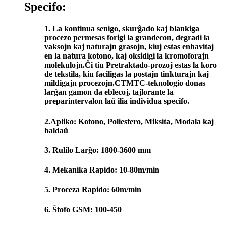
Specifo:
1. La kontinua senigo, skurĝado kaj blankiga
procezo permesas forigi la grandecon, degradi la
vaksojn kaj naturajn grasojn, kiuj estas enhavitaj
en la natura kotono, kaj oksidigi la kromoforajn
molekulojn.Ĉi tiu Pretraktado-prozoj estas la koro
de tekstila, kiu faciligas la postajn tinkturajn kaj
mildigajn procezojn.CTMTC-teknologio donas
larĝan gamon da eblecoj, tajlorante la
preparintervalon laŭ ilia individua specifo.
2.Apliko: Kotono, Poliestero, Miksita, Modala kaj
baldaŭ
3. Rulilo Larĝo: 1800-3600 mm
4. Mekanika Rapido: 10-80m/min
5. Proceza Rapido: 60m/min
6. Ŝtofo GSM: 100-450