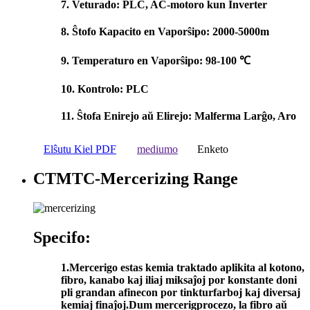
7. Veturado: PLC, AC-motoro kun Inverter
8. Ŝtofo Kapacito en Vaporŝipo: 2000-5000m
9. Temperaturo en Vaporŝipo: 98-100 ℃
10. Kontrolo: PLC
11. Ŝtofa Enirejo aŭ Elirejo: Malferma Larĝo, Aro
Elŝutu Kiel PDF
mediumo
Enketo
CTMTC-Mercerizing Range
Specifo:
1.Mercerigo estas kemia traktado aplikita al kotono,
fibro, kanabo kaj iliaj miksaĵoj por konstante doni
pli grandan afinecon por tinkturfarboj kaj diversaj
kemiaj finaĵoj.Dum mercerigprocezo, la fibro aŭ