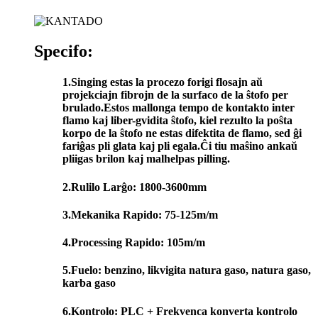
Specifo:
1.Singing estas la procezo forigi flosajn aŭ
projekciajn fibrojn de la surfaco de la ŝtofo per
brulado.Estos mallonga tempo de kontakto inter
flamo kaj liber-gvidita ŝtofo, kiel rezulto la poŝta
korpo de la ŝtofo ne estas difektita de flamo, sed ĝi
fariĝas pli glata kaj pli egala.Ĉi tiu maŝino ankaŭ
pliigas brilon kaj malhelpas pilling.
2.Rulilo Larĝo: 1800-3600mm
3.Mekanika Rapido: 75-125m/m
4.Processing Rapido: 105m/m
5.Fuelo: benzino, likvigita natura gaso, natura gaso,
karba gaso
6.Kontrolo: PLC + Frekvenca konverta kontrolo