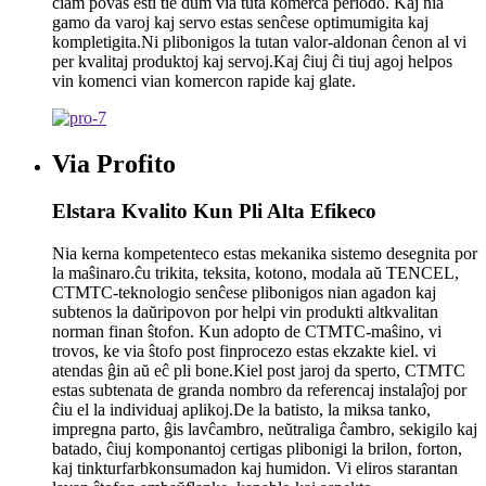
ĉiam povas esti tie dum via tuta komerca periodo. Kaj nia
gamo da varoj kaj servo estas senĉese optimumigita kaj
kompletigita.Ni plibonigos la tutan valor-aldonan ĉenon al vi
per kvalitaj produktoj kaj servoj.Kaj ĉiuj ĉi tiuj agoj helpos
vin komenci vian komercon rapide kaj glate.
Via Profito
Elstara Kvalito Kun Pli Alta Efikeco
Nia kerna kompetenteco estas mekanika sistemo desegnita por
la maŝinaro.ĉu trikita, teksita, kotono, modala aŭ TENCEL,
CTMTC-teknologio senĉese plibonigos nian agadon kaj
subtenos la daŭripovon por helpi vin produkti altkvalitan
norman finan ŝtofon. Kun adopto de CTMTC-maŝino, vi
trovos, ke via ŝtofo post finprocezo estas ekzakte kiel. vi
atendas ĝin aŭ eĉ pli bone.Kiel post jaroj da sperto, CTMTC
estas subtenata de granda nombro da referencaj instalaĵoj por
ĉiu el la individuaj aplikoj.De la batisto, la miksa tanko,
impregna parto, ĝis lavĉambro, neŭtraliga ĉambro, sekigilo kaj
batado, ĉiuj komponantoj certigas plibonigi la brilon, forton,
kaj tinkturfarbkonsumadon kaj humidon. Vi eliros starantan