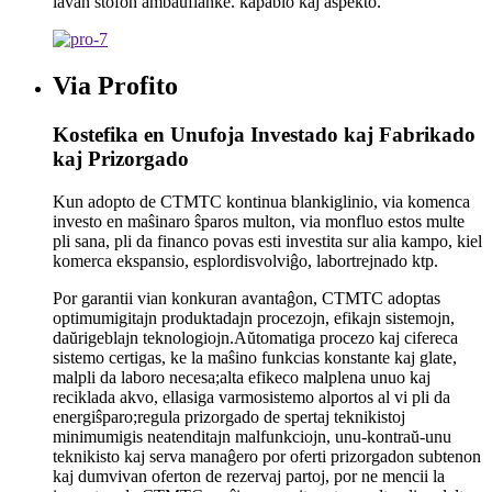
lavan ŝtofon ambaŭflanke. kapablo kaj aspekto.
Via Profito
Kostefika en Unufoja Investado kaj Fabrikado
kaj Prizorgado
Kun adopto de CTMTC kontinua blankiglinio, via komenca
investo en maŝinaro ŝparos multon, via monfluo estos multe
pli sana, pli da financo povas esti investita sur alia kampo, kiel
komerca ekspansio, esplordisvolviĝo, labortrejnado ktp.
Por garantii vian konkuran avantaĝon, CTMTC adoptas
optimumigitajn produktadajn procezojn, efikajn sistemojn,
daŭrigeblajn teknologiojn.Aŭtomatiga procezo kaj cifereca
sistemo certigas, ke la maŝino funkcias konstante kaj glate,
malpli da laboro necesa;alta efikeco malplena unuo kaj
reciklada akvo, ellasiga varmosistemo alportos al vi pli da
energiŝparo;regula prizorgado de spertaj teknikistoj
minimumigis neatenditajn malfunkciojn, unu-kontraŭ-unu
teknikisto kaj serva manaĝero por oferti prizorgadon subtenon
kaj dumvivan oferton de rezervaj partoj, por ne mencii la