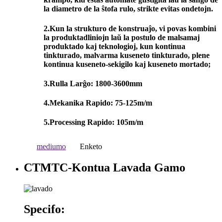
la diametro de la ŝtofa rulo, strikte evitas ondetojn.
2.Kun la strukturo de konstruaĵo, vi povas kombini
la produktadliniojn laŭ la postulo de malsamaj
produktado kaj teknologioj, kun kontinua
tinkturado, malvarma kuseneto tinkturado, plene
kontinua kuseneto-sekigilo kaj kuseneto mortado;
3.Rulla Larĝo: 1800-3600mm
4.Mekanika Rapido: 75-125m/m
5.Processing Rapido: 105m/m
mediumo
Enketo
CTMTC-Kontua Lavada Gamo
Specifo: