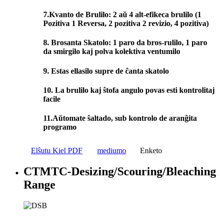
7.Kvanto de Brulilo: 2 aŭ 4 alt-efikeca brulilo (1
Pozitiva 1 Reversa, 2 pozitiva 2 revizio, 4 pozitiva)
8. Brosanta Skatolo: 1 paro da bros-rulilo, 1 paro
da smirgilo kaj polva kolektiva ventumilo
9. Estas ellasilo supre de ĉanta skatolo
10. La brulilo kaj ŝtofa angulo povas esti kontrolitaj
facile
11.Aŭtomate ŝaltado, sub kontrolo de aranĝita
programo
Elŝutu Kiel PDF
mediumo
Enketo
CTMTC-Desizing/Scouring/Bleaching
Range